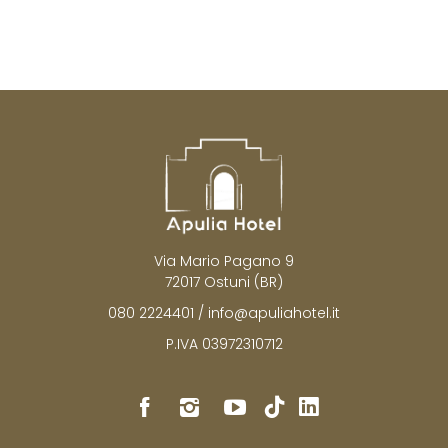
Via Mario Pagano 9
72017 Ostuni (BR)
080 2224401
/
info@apuliahotel.it
P.IVA 03972310712