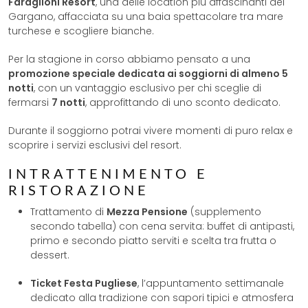
Faraglioni Resort
, una delle location più affascinanti del
Gargano, affacciata su una baia spettacolare tra mare
turchese e scogliere bianche.
Per la stagione in corso abbiamo pensato a una
promozione speciale dedicata ai soggiorni di almeno 5
notti
, con un vantaggio esclusivo per chi sceglie di
fermarsi
7 notti
, approfittando di uno sconto dedicato.
Durante il soggiorno potrai vivere momenti di puro relax e
scoprire i servizi esclusivi del resort.
INTRATTENIMENTO E
RISTORAZIONE
Trattamento di
Mezza Pensione
(supplemento
secondo tabella) con cena servita: buffet di antipasti,
primo e secondo piatto serviti e scelta tra frutta o
dessert.
Ticket Festa Pugliese
, l’appuntamento settimanale
dedicato alla tradizione con sapori tipici e atmosfera